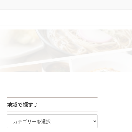
地域で探す♪
地
域
で