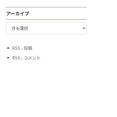
探
す
アーカイブ
♪
ア
ー
カ
イ
ブ
RSS - 投稿
RSS - コメント