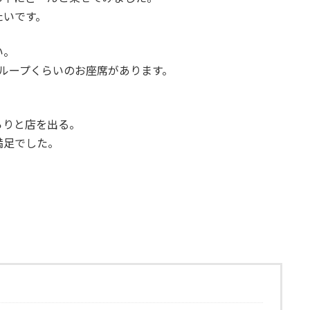
たいです。
い。
ループくらいのお座席があります。
らりと店を出る。
満足でした。