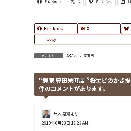
Facebook
X
Pinterest
L
Facebook
X
Copy
愛知県
、
豊田市
カテゴリー
“
鐘庵 豊田栄町店 ”桜エビのかき
件のコメントがあります。
竹内 嘉浩
より:
2018年6月23日 12:23 AM