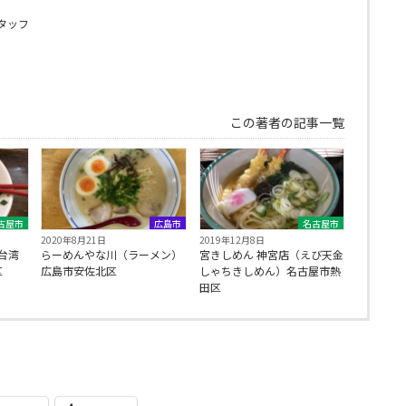
タッフ
この著者の記事一覧
古屋市
広島市
名古屋市
2020年8月21日
2019年12月8日
台湾
らーめんやな川（ラーメン）
宮きしめん 神宮店（えび天金
区
広島市安佐北区
しゃちきしめん）名古屋市熱
田区