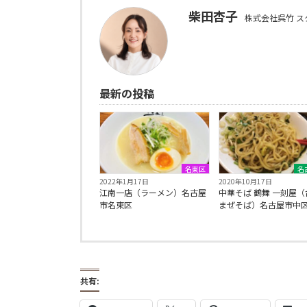
柴田杏子
株式会社呉竹 ス
最新の投稿
名東区
名
2022年1月17日
2020年10月17日
江南一店（ラーメン）名古屋
中華そば 鶴舞 一刻屋（
市名東区
まぜそば）名古屋市中
共有: