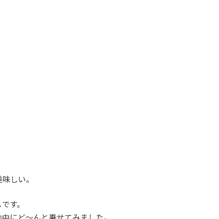
美味しい。
しです。
の中にど～んと乗せてみました。