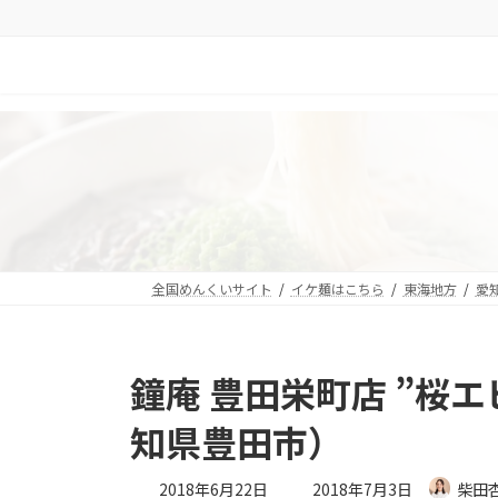
コ
ナ
ン
ビ
テ
ゲ
ン
ー
ツ
シ
へ
ョ
ス
ン
キ
に
ッ
移
プ
動
全国めんくいサイト
イケ麺はこちら
東海地方
愛
鐘庵 豊田栄町店 ”桜
知県豊田市）
最
2018年6月22日
2018年7月3日
柴田