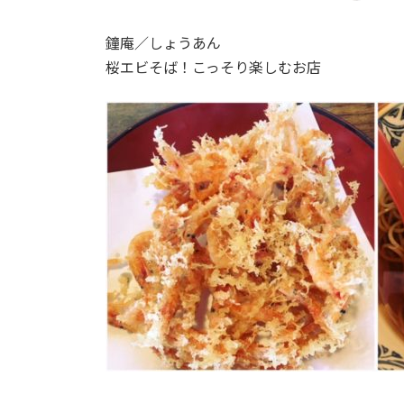
終
更
鐘庵／しょうあん
新
日
桜エビそば！こっそり楽しむお店
時
: