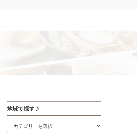
地域で探す♪
地
域
で