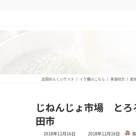
コ
ナ
ン
ビ
テ
ゲ
ン
ー
ツ
シ
へ
ョ
ス
ン
キ
に
ッ
移
プ
動
全国めんくいサイト
イケ麺はこちら
東海地方
愛
じねんじょ市場 とろ
田市
最
2018年11月16日
2018年11月16日