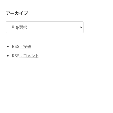
探
す
アーカイブ
♪
ア
ー
カ
イ
ブ
RSS - 投稿
RSS - コメント