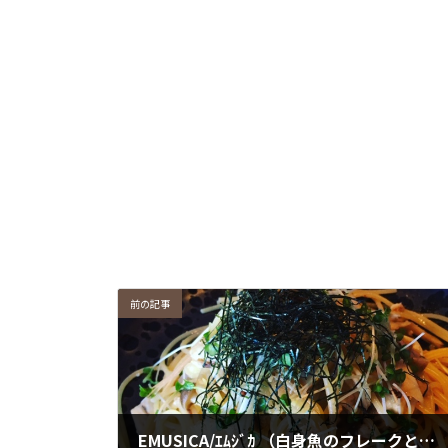
前の記事
EMUSICA/ｴﾑｼﾞｶ （白身魚のフレークときのこと栗のジャポネーゼ）豊田市