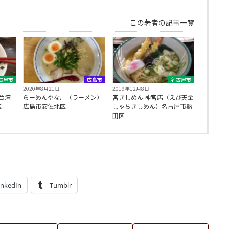
この著者の記事一覧
古屋市
広島市
名古屋市
2020年8月21日
2019年12月8日
台湾
らーめんやな川（ラーメン）
宮きしめん 神宮店（えび天金
区
広島市安佐北区
しゃちきしめん）名古屋市熱
田区
inkedIn
Tumblr