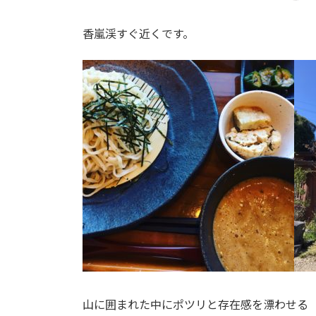
終
更
香嵐渓すぐ近くです。
新
日
時
:
山に囲まれた中にポツリと存在感を漂わせる