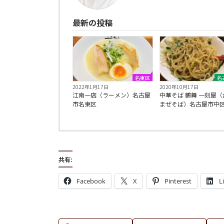
最新の投稿
名東区
名
2022年1月17日
2020年10月17日
江南一店（ラーメン）名古屋
中華そば 鶴舞 一刻屋（
市名東区
まぜそば）名古屋市中
共有:
Facebook
X
Pinterest
L