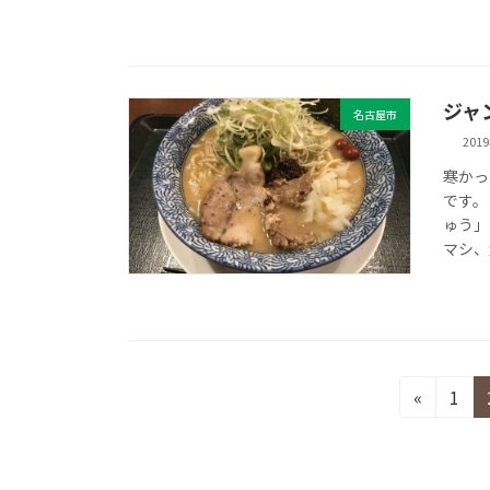
ジャ
名古屋市
201
寒かっ
です。
ゅう」
マシ、
投
固
«
1
定
稿
ペ
の
ー