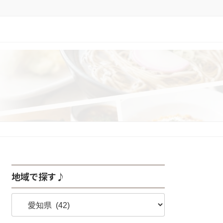
地域で探す♪
地
域
で