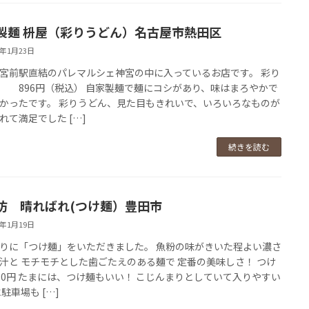
製麺 枡屋（彩りうどん）名古屋市熱田区
9年1月23日
宮前駅直結のパレマルシェ神宮の中に入っているお店です。 彩り
 896円（税込） 自家製麺で麺にコシがあり、味はまろやかで
かったです。 彩りうどん、見た目もきれいで、いろいろなものが
れて満足でした […]
続きを読む
坊 晴ればれ(つけ麺）豊田市
9年1月19日
りに「つけ麺」をいただきました。 魚粉の味がきいた程よい濃さ
汁と モチモチとした歯ごたえのある麺で 定番の美味しさ！ つけ
80円 たまには、つけ麺もいい！ こじんまりとしていて入りやすい
駐車場も […]