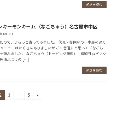
続きを読む
ンキーモンキーJr.（なごちゅう）名古屋市中区
9年1月12日
たので、ふらっと寄ってみました。 伏見・御園座の一本裏の通り
 メニューはたくさんありましたが ごく普通にと思って「なごち
を頼みました。 なごちゅう（トッピング無料） 680円 ねぎマシ
魚油ふつうの […]
続きを読む
固
固
固
2
3
…
5
»
定
定
定
ペ
ペ
ペ
ー
ー
ー