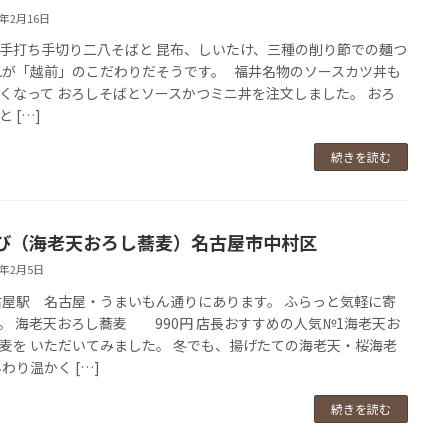
9年2月16日
手打ち手切り二八そばと 昆布、しいたけ、三種の削り節での麺つ
れが「越前」のこだわりだそうです。 福井名物のソースカツ丼も
くなって おろしそばとソースかつミニ丼を注文しました。 おろ
 […]
続きを読む
び（海老天おろし蕎麦）名古屋市中村区
9年2月5日
古屋駅 名古屋・うまいもん通りにあります。 ふらっと気軽に寄
。 海老天おろし蕎麦 990円 店長おすすめの人気№1海老天お
麦を いただいてみました。 冬でも、揚げたての海老天・桜海老
んわり温かく […]
続きを読む