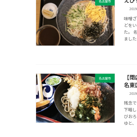
えび
名古屋市
201
味噌ざ
どをい
た。 
ました 
【閉
名古屋市
名東
201
残念で
下暗し
びおろ
ゆと、 