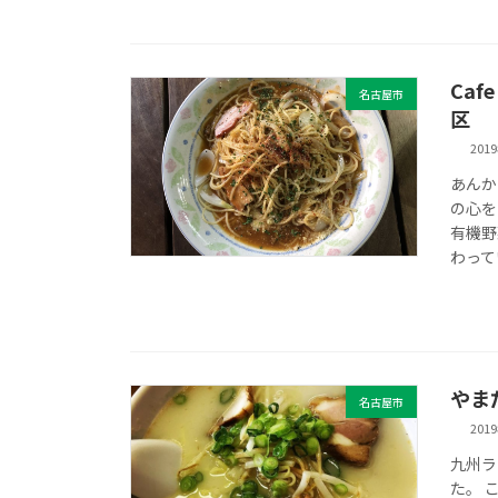
Caf
名古屋市
区
201
あんか
の心を
有機野
わって
やま
名古屋市
201
九州ラ
た。 