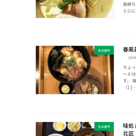
長崎ち
と心に
春風
名古屋市
201
ちょっ
～８分
す。 
（1 […
味処
名古屋市
北区