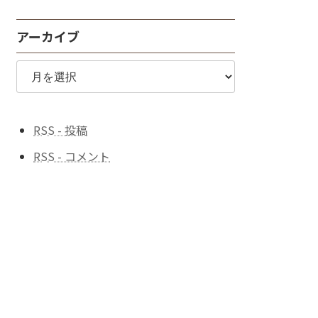
探
す
アーカイブ
♪
ア
ー
カ
イ
ブ
RSS - 投稿
RSS - コメント