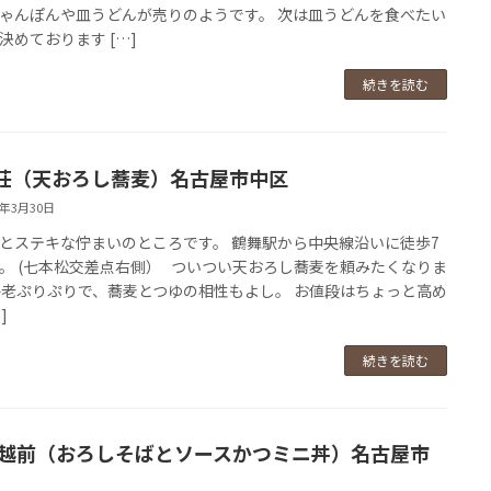
ゃんぽんや皿うどんが売りのようです。 次は皿うどんを食べたい
決めております […]
続きを読む
荘（天おろし蕎麦）名古屋市中区
9年3月30日
とステキな佇まいのところです。 鶴舞駅から中央線沿いに徒歩7
。 (七本松交差点右側） ついつい天おろし蕎麦を頼みたくなりま
海老ぷりぷりで、蕎麦とつゆの相性もよし。 お値段はちょっと高め
]
続きを読む
 越前（おろしそばとソースかつミニ丼）名古屋市