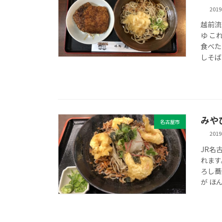
201
越前流
ゆ こ
食べた
しそばと
みや
名古屋市
201
JR名
れます
ろし蕎
が ほ