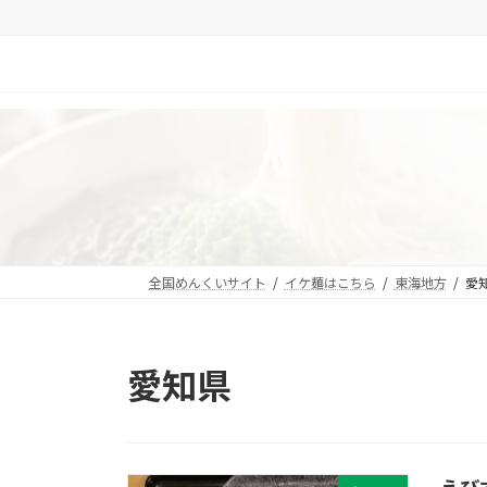
コ
ナ
ン
ビ
テ
ゲ
ン
ー
ツ
シ
へ
ョ
ス
ン
キ
に
ッ
移
プ
動
全国めんくいサイト
イケ麺はこちら
東海地方
愛
愛知県