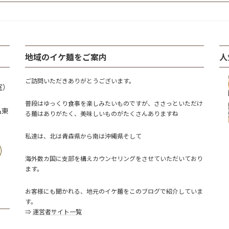
ジ
ジ
ジ
地域のイケ麺をご案内
人
ご訪問いただきありがとうございます。
室）
普段はゆっくり食事を楽しみたいものですが、ささっといただけ
名東
る麺はありがたく、美味しいものがたくさんありますね
私達は、北は青森県から南は沖縄県そして
海外数カ国に支部を構えカウンセリングをさせていただいており
ます。
お客様にも聞かれる、地元のイケ麺をこのブログで紹介していま
す。
⇒
運営者サイト一覧