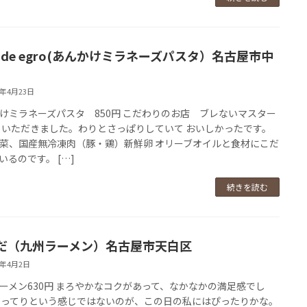
e de egro(あんかけミラネーズパスタ）名古屋市中
9年4月23日
けミラネーズパスタ 850円 こだわりのお店 ブレないマスター
 いただきました。わりとさっぱりしていて おいしかったです。
菜、国産無冷凍肉（豚・鶏）新鮮卵 オリーブオイルと食材にこだ
いるのです。 […]
続きを読む
だ（九州ラーメン）名古屋市天白区
9年4月2日
ーメン630円 まろやかなコクがあって、なかなかの満足感でし
こってりという感じではないのが、この日の私にはぴったりかな。