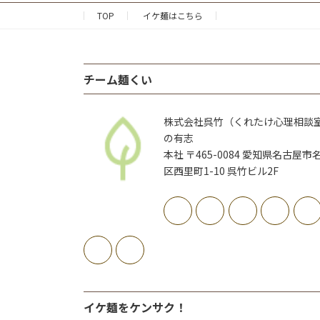
ジ
ペ
TOP
イケ麺はこちら
ー
ジ
チーム麺くい
送
株式会社呉竹（くれたけ心理相談
り
の有志
本社 〒465-0084 愛知県名古屋市
区西里町1-10 呉竹ビル2F
イケ麺をケンサク！