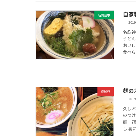
自家
名古屋市
201
名鉄神
うどん
おいし
食べら
麺の
愛知県
201
久しぶ
のつけ
麺 7
し 裏に