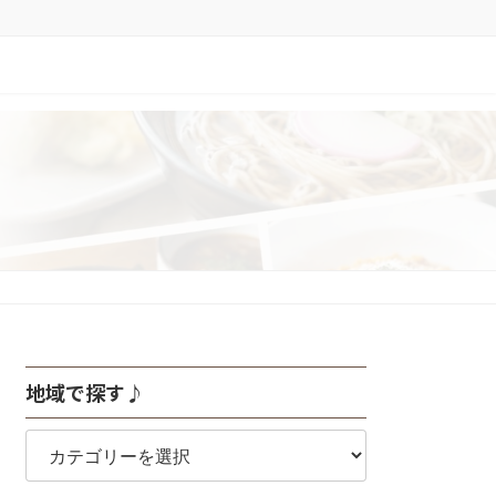
地域で探す♪
地
域
で