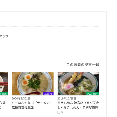
タッフ
この著者の記事一覧
古屋市
広島市
名古屋市
2020年8月21日
2019年12月8日
台湾
らーめんやな川（ラーメン）
宮きしめん 神宮店（えび天金
区
広島市安佐北区
しゃちきしめん）名古屋市熱
田区