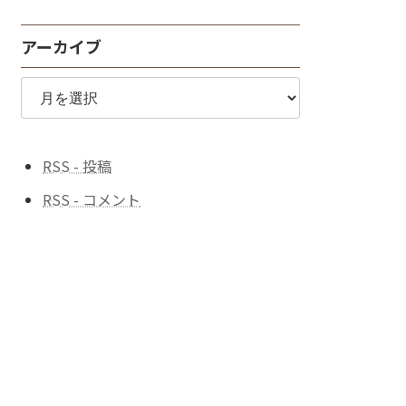
探
す
アーカイブ
♪
ア
ー
カ
イ
ブ
RSS - 投稿
RSS - コメント