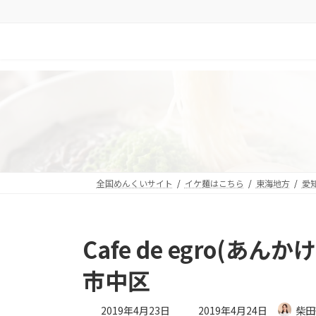
コ
ナ
ン
ビ
テ
ゲ
ン
ー
ツ
シ
へ
ョ
ス
ン
キ
に
ッ
移
プ
動
全国めんくいサイト
イケ麺はこちら
東海地方
愛
Cafe de egro(
市中区
最
2019年4月23日
2019年4月24日
柴田