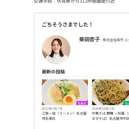
交通手段：伏見駅から312m御園座付近
ごちそうさまでした！
柴田杏子
株式会社呉竹 ス
最新の投稿
名東区
名
2022年1月17日
2020年10月17日
江南一店（ラーメン）名古屋
中華そば 鶴舞 一刻屋（
市名東区
まぜそば）名古屋市中