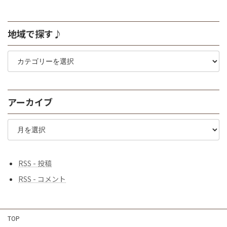
2018年10月28日
地域で探す♪
地
域
で
探
す
アーカイブ
♪
ア
ー
カ
イ
ブ
RSS - 投稿
RSS - コメント
TOP