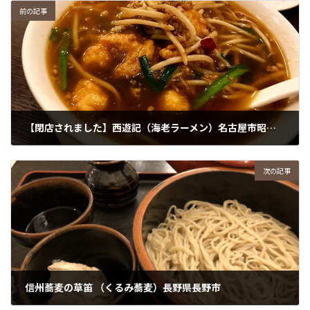
前の記事
【閉店されました】西遊記（海老ラーメン）名古屋市昭和区
2018年10月28日
次の記事
信州蕎麦の草笛 （くるみ蕎麦）長野県長野市