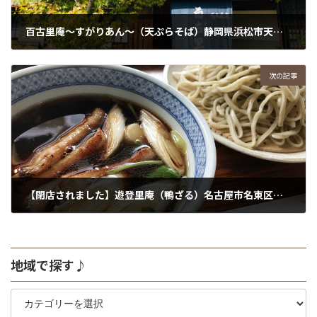
百古里庵〜すがりあん〜（天ぷらそば）静岡県浜松市天竜区
2018年10月21日
次の記事
【閉店されました】遊登里庵（鴨ざる）名古屋市名東区 ゆとりあん
2018年10月28日
地域で探す♪
地
域
で