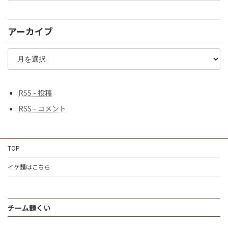
探
す
アーカイブ
♪
ア
ー
カ
イ
ブ
RSS - 投稿
RSS - コメント
TOP
イケ麺はこちら
チーム麺くい