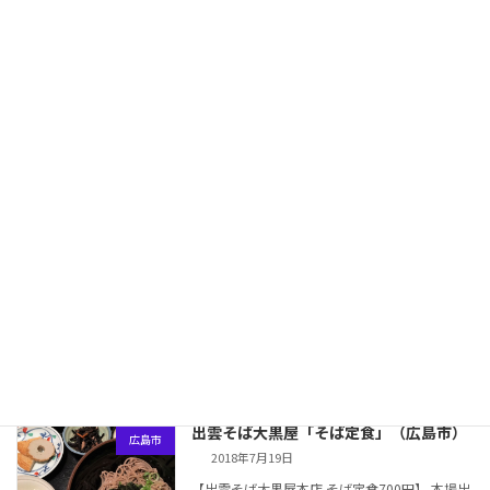
ンですが、あっさりで滋味深く、つい飲み干し
てしまう程、美味しいスープでした。 店内には
年配からお子さま連れまで幅広層のお客様が多
く、私も家族で美味しくいただきました。 卓上
に […]
続きを読む
おっくん堂「まぜ麺」（広島市）
広島市
2018年7月31日
【おっくん堂「まぜ麺小」+「キャベツ」+「炊
き込みご飯ハーフ」720円】 なんとも不思議な
味。 そして、夏にぴったりな味。 この日頂いた
のは冷麺の方。 硬めで平たい麺の歯ごたえシコ
シコ感 のど越しツルツル感はたまりません […]
続きを読む
出雲そば大黒屋「そば定食」（広島市）
広島市
2018年7月19日
【出雲そば大黒屋本店 そば定食700円】 本場出