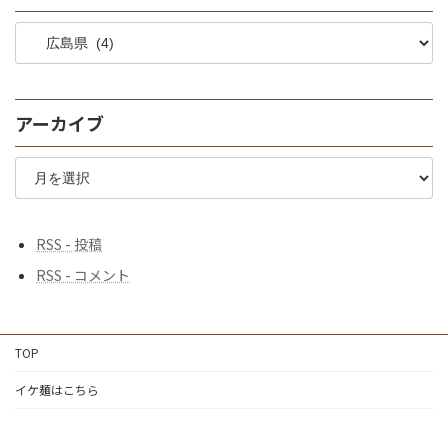
地
域
で
探
す
アーカイブ
♪
ア
ー
カ
イ
ブ
RSS - 投稿
RSS - コメント
TOP
イケ麺はこちら