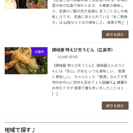
雲の味が広島で味わえます。 お蕎麦の美味し
さ、定食のご飯の炊き加減も 言うことなしの美
味しさです。 定食に添えられている「あご野焼
き」は 山陰ならではの美味しさ。 接客が秀 […]
続きを読む
讃岐屋 特えび天うどん（広島市）
広島市
2018年7月9日
【讃岐屋 特えび天うどん】 讃岐屋さんのうど
んには「安心」がある いつも美味しい。 普通
に美味しい。 ちゃんとした「普通」なんです笑
市内を中心に郊外も含めて１０店舗以上 暖簾を
お持ちですが 接客で嫌な思いをしたことは１
[…]
続きを読む
地域で探す♪