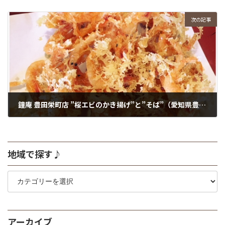
次の記事
鐘庵 豊田栄町店 ”桜エビのかき揚げ”と”そば”（愛知県豊田市）
2018年6月22日
地域で探す♪
地
域
で
探
す
アーカイブ
♪