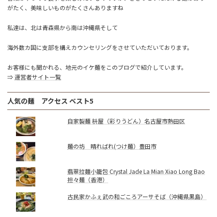
がたく、美味しいものがたくさんありますね
私達は、北は青森県から南は沖縄県そして
海外数カ国に支部を構えカウンセリングをさせていただいております。
お客様にも聞かれる、地元のイケ麺をこのブログで紹介しています。
⇒
運営者サイト一覧
人気の麺 アクセス ベスト5
自家製麺 枡屋（彩りうどん）名古屋市熱田区
麺の坊 晴ればれ(つけ麺）豊田市
翡翠拉麵小籠包 Crystal Jade La Mian Xiao Long Bao
担々麺（香港）
古民家かふぇ武の和ごころアーサそば（沖縄県黒島）