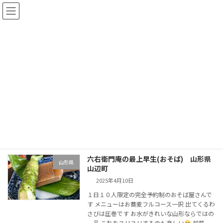
コ
ナ
全国 イケ麺ブログ
ン
ビ
テ
ゲ
ン
ー
ツ
シ
イケ麺はこちら
へ
ョ
ス
ン
キ
に
ッ
移
全国めんくいサイト
イケ麺はこちら
東北地方
山形県
プ
動
山形県
六右衛門庵の最上早生(おそば) 山形県
山形県
山辺町
2025年4月10日
１日１０人限定の完全予約制のおそば屋さんで
す メニューはお蕎麦フルコース一択 出てくるわ
さびは圧巻です お水がきれいな山形ならではの
一品 これをスリスリするのも楽しい
前菜、