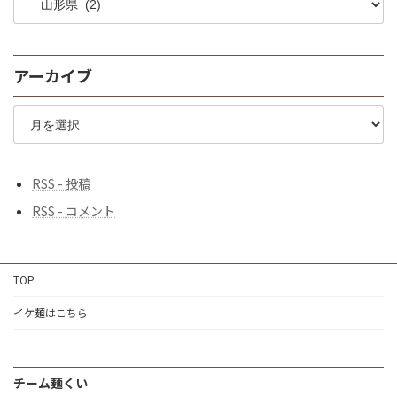
域
で
探
す
アーカイブ
♪
ア
ー
カ
イ
ブ
RSS - 投稿
RSS - コメント
TOP
イケ麺はこちら
チーム麺くい