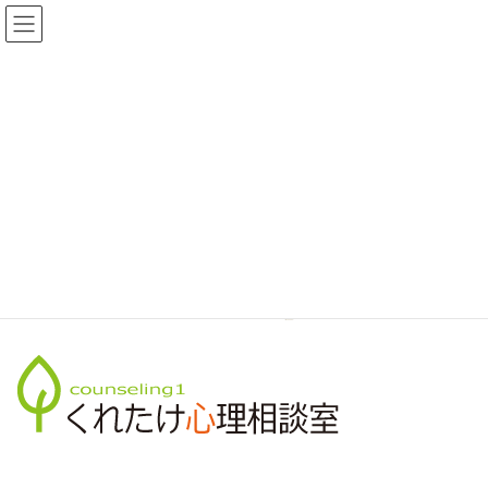
コ
ナ
全国 イケ麺ブログ
ン
ビ
テ
ゲ
ン
ー
ツ
シ
メディア
へ
ョ
ス
ン
キ
に
ッ
移
全国めんくいサイト
kuretake-mental
kuretake-mental
プ
動
kuretake-mental
最
2018年6月16日
2018年6月16日
柴田桃子
終
更
新
日
時
: