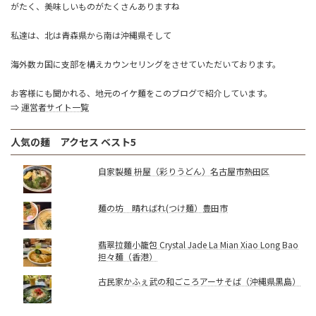
がたく、美味しいものがたくさんありますね
私達は、北は青森県から南は沖縄県そして
海外数カ国に支部を構えカウンセリングをさせていただいております。
お客様にも聞かれる、地元のイケ麺をこのブログで紹介しています。
⇒
運営者サイト一覧
人気の麺 アクセス ベスト5
自家製麺 枡屋（彩りうどん）名古屋市熱田区
麺の坊 晴ればれ(つけ麺）豊田市
翡翠拉麵小籠包 Crystal Jade La Mian Xiao Long Bao
担々麺（香港）
古民家かふぇ武の和ごころアーサそば（沖縄県黒島）