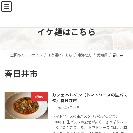
コ
ナ
全国 イケ麺ブログ
ン
ビ
テ
ゲ
ン
ー
ツ
シ
イケ麺はこちら
へ
ョ
ス
ン
キ
に
ッ
移
全国めんくいサイト
イケ麺はこちら
東海地方
愛知県
春日井市
プ
動
春日井市
カフェ ベルゲン（トマトソースの生パス
愛知県
タ）春日井市
2019年8月18日
トマトソースの生パスタ（いろいろ野菜）
1200円 生パスタの触感がよく、さっぱりおい
しくいただきました。 トマトソースには、ポロ
ネーゼ、バジルとベーコンがありましたが さっ