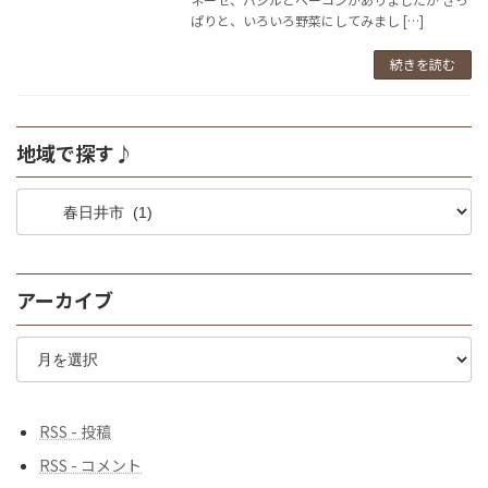
ぱりと、いろいろ野菜にしてみまし […]
続きを読む
地域で探す♪
地
域
で
探
す
アーカイブ
♪
ア
ー
カ
イ
ブ
RSS - 投稿
RSS - コメント